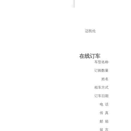
详细介绍
迈凯伦
在线订车
车型名称
订购数量
姓名
租车方式
订车日期
电 话
传 真
邮 箱
留 言