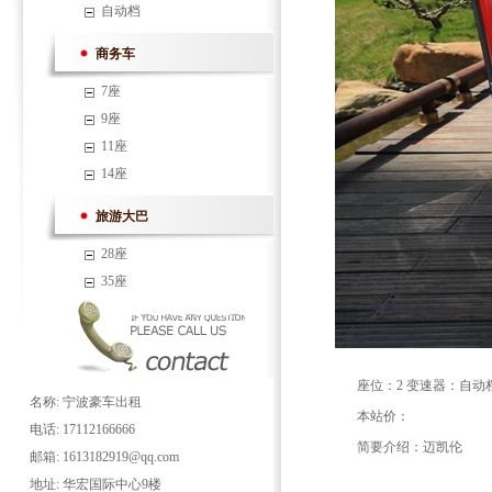
自动档
商务车
7座
9座
11座
14座
旅游大巴
28座
35座
座位：2 变速器：自动
名称: 宁波豪车出租
本站价：
电话: 17112166666
简要介绍：迈凯伦
邮箱: 1613182919@qq.com
地址: 华宏国际中心9楼