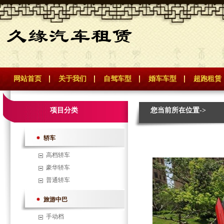
网站首页
关于我们
自驾车型
婚车车型
超跑租赁
项目分类
您当前所在位置->
轿车
高档轿车
豪华轿车
普通轿车
旅游中巴
手动档